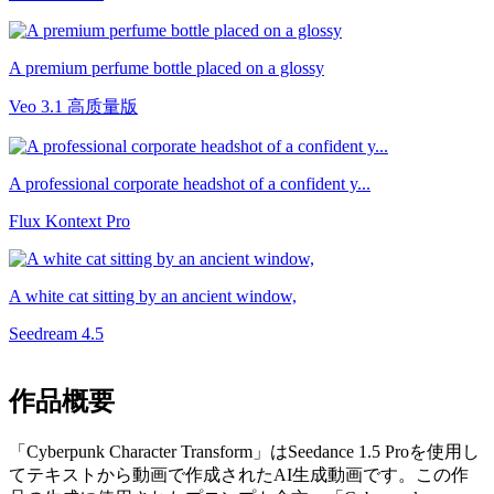
A premium perfume bottle placed on a glossy
Veo 3.1 高质量版
A professional corporate headshot of a confident y...
Flux Kontext Pro
A white cat sitting by an ancient window,
Seedream 4.5
作品概要
「Cyberpunk Character Transform」はSeedance 1.5 Proを使用し
てテキストから動画で作成されたAI生成動画です。この作