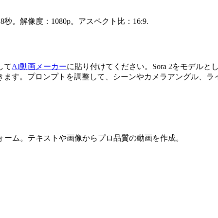
。解像度：1080p。アスペクト比：16:9.
して
AI動画メーカー
に貼り付けてください。Sora 2をモデ
きます。プロンプトを調整して、シーンやカメラアングル、ラ
フォーム。テキストや画像からプロ品質の動画を作成。