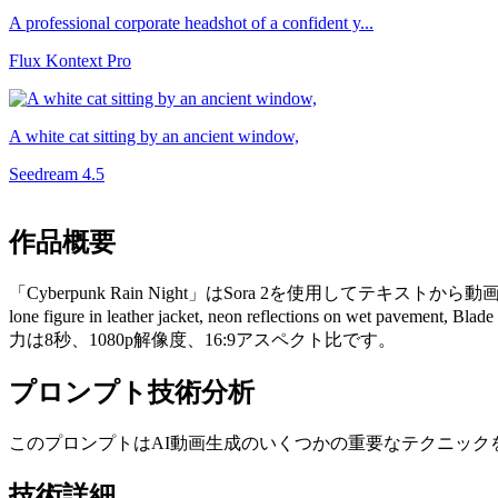
A professional corporate headshot of a confident y...
Flux Kontext Pro
A white cat sitting by an ancient window,
Seedream 4.5
作品概要
「Cyberpunk Rain Night」はSora 2を使用してテキストから動画
lone figure in leather jacket, neon reflections on wet 
力は8秒、1080p解像度、16:9アスペクト比です。
プロンプト技術分析
このプロンプトはAI動画生成のいくつかの重要なテクニックを示しています：
技術詳細