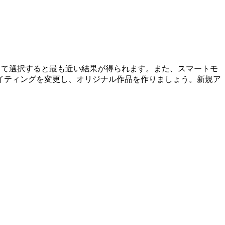
ルとして選択すると最も近い結果が得られます。また、スマートモ
イティングを変更し、オリジナル作品を作りましょう。新規ア