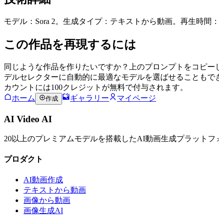
モデル：Sora 2。生成タイプ：テキストから動画。再生時間：8秒
この作品を再現するには
同じような作品を作りたいですか？上のプロンプトをコピー
デルセレクターに自動的に最適なモデルを選ばせることもで
カウントには100クレジットが無料で付与されます。
ホーム
ギャラリー
マイページ
作成
AI Video AI
20以上のプレミアムモデルを搭載したAI動画生成プラット
プロダクト
AI動画作成
テキストから動画
画像から動画
画像生成AI