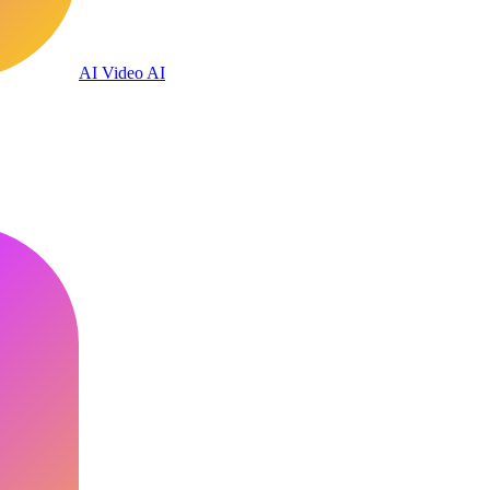
AI Video AI