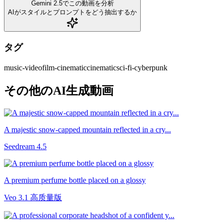
Gemini 2.5でこの動画を分析
AIがスタイルとプロンプトをどう抽出するか
タグ
music-video
film-cinematic
cinematic
sci-fi-cyberpunk
その他のAI生成動画
A majestic snow-capped mountain reflected in a cry...
Seedream 4.5
A premium perfume bottle placed on a glossy
Veo 3.1 高质量版