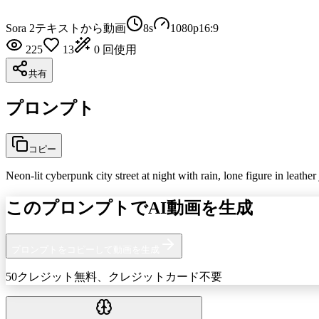
Sora 2
テキストから動画
8
s
1080p
16:9
225
13
0
回使用
共有
プロンプト
コピー
Neon-lit cyberpunk city street at night with rain, lone figure in leath
このプロンプトでAI動画を生成
プロンプトをコピーして動画を生成
50クレジット無料、クレジットカード不要