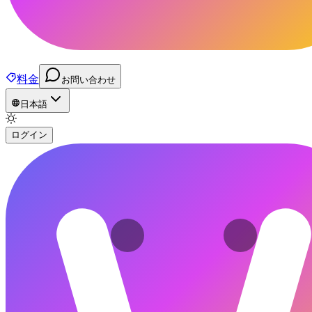
料金
お問い合わせ
日本語
ログイン