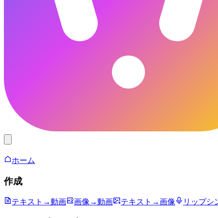
AI 動画メーカー
ホーム
作成
テキスト→動画
画像→動画
テキスト→画像
リップシ